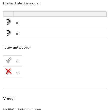
kanten kritische vragen.
d
dt
Jouw antwoord:
d
dt
Vraag:
Multiple choice question