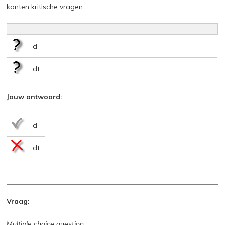
kanten kritische vragen.
d
dt
Jouw antwoord:
d
dt
Vraag:
Multiple choice question