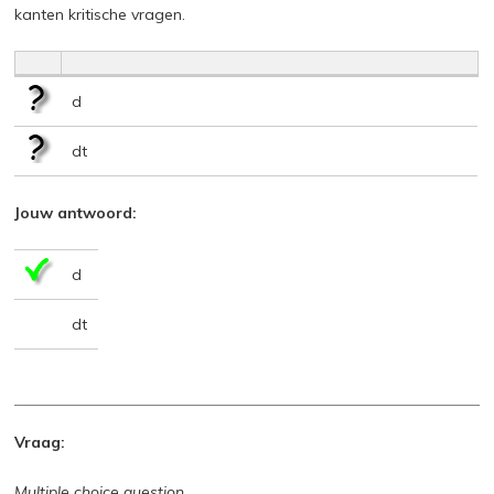
kanten kritische vragen.
d
dt
Jouw antwoord:
d
dt
Vraag:
Multiple choice question