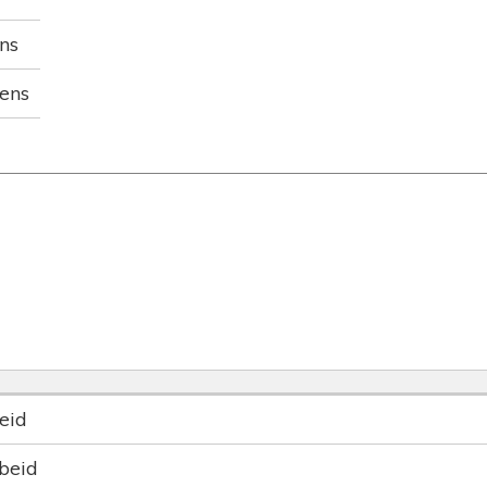
ns
ens
beid
rbeid