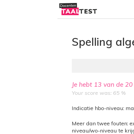
Spelling al
Je hebt
13
van de
20
Your score was: 65 %
Indicatie hbo-niveau: m
Meer dan twee fouten: e
niveau/wo-niveau te krij