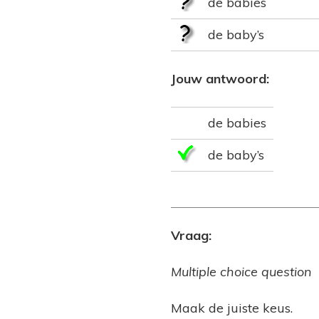
de babies
de baby’s
Jouw antwoord:
de babies
de baby’s
Vraag:
Multiple choice question
Maak de juiste keus.