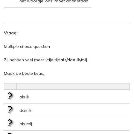
het woordje ‘ons’ moet daar staan
Vraag:
Multiple choice question
Zij hebben veel meer vrije tijd
als/dan ik/mij
.
Maak de beste keus.
als ik
dan ik
als mij