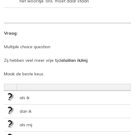
het woordje ‘ons’ moet daar staan
Vraag:
Multiple choice question
Zij hebben veel meer vrije tijd
als/dan ik/mij
.
Maak de beste keus.
als ik
dan ik
als mij