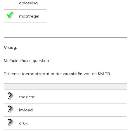
oplossing
maatregel
Vraag:
Multiple choice question
Dit tennistoernooi staat onder
auspiciën
van de KNLTB.
toezicht
invloed
druk