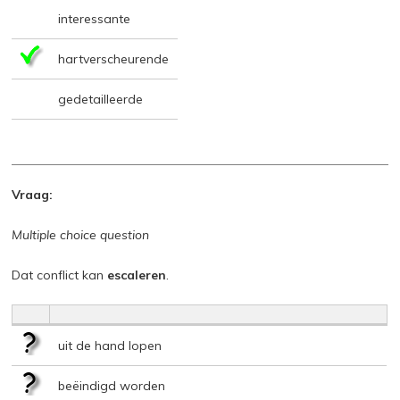
interessante
hartverscheurende
gedetailleerde
Vraag:
Multiple choice question
Dat conflict kan
escaleren
.
uit de hand lopen
beëindigd worden