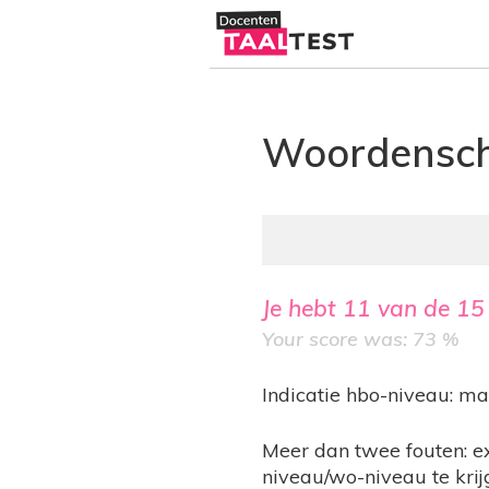
Woordensc
Je hebt
11
van de
15
Your score was: 73 %
Indicatie hbo-niveau: m
Meer dan twee fouten: e
niveau/wo-niveau te krij