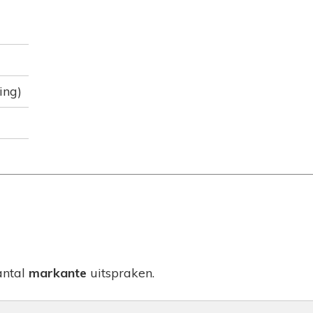
ing)
antal
markante
uitspraken.