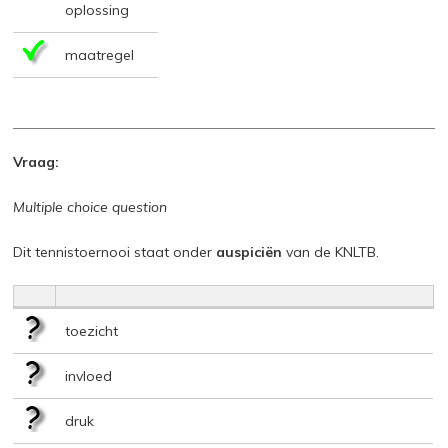
oplossing
maatregel
Vraag:
Multiple choice question
Dit tennistoernooi staat onder
auspiciën
van de KNLTB.
toezicht
invloed
druk