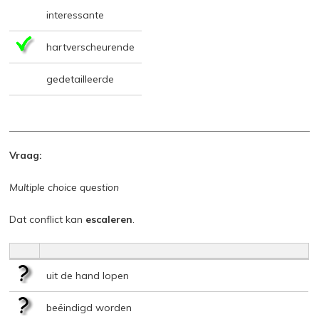
interessante
hartverscheurende
gedetailleerde
Vraag:
Multiple choice question
Dat conflict kan
escaleren
.
uit de hand lopen
beëindigd worden