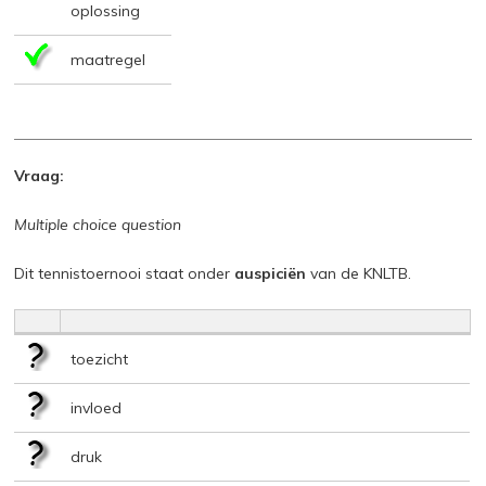
oplossing
maatregel
Vraag:
Multiple choice question
Dit tennistoernooi staat onder
auspiciën
van de KNLTB.
toezicht
invloed
druk