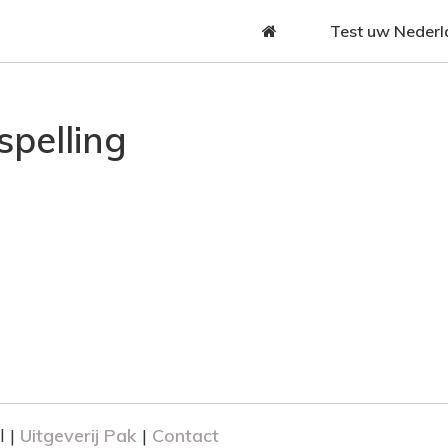
Jump to navigation
Test uw Nederl
pelling
E
m
l |
Uitgeverij Pak
|
Contact
a